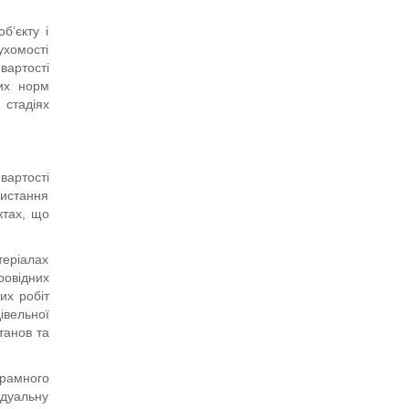
б’єкту і
ухомості
вартості
них норм
стадіях
вартості
ристання
ктах, що
теріалах
ровідних
их робіт
івельної
танов та
рамного
дуальну