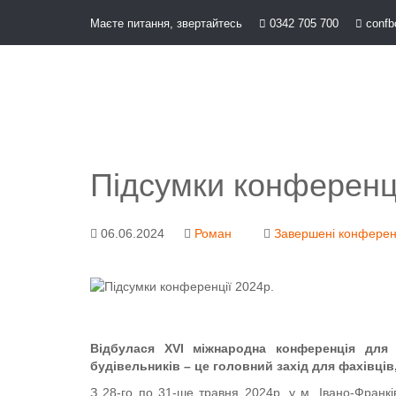
Перейти
Маєте питання, звертайтесь
0342 705 700
confb
до
OSE
U
вмісту
Підсумки конференці
06.06.2024
Роман
Завершені конферен
Відбулася ХVI міжнародна конференція для фа
будівельників – це головний захід для фахівців,
З 28-го по 31-ше травня 2024р. у м. Івано-Франк