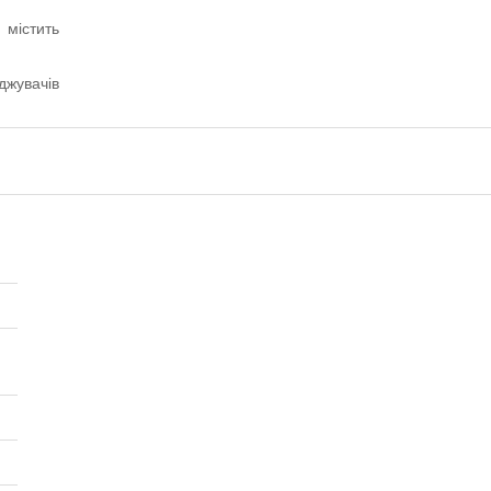
 містить
джувачів