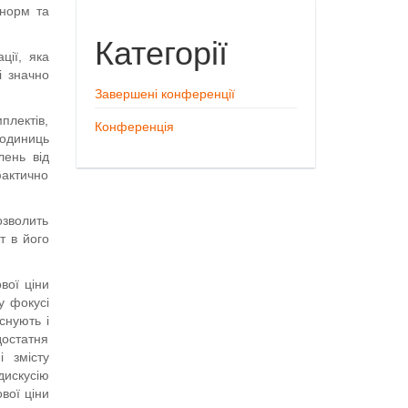
 норм та
Категорії
ції, яка
і значно
Завершені конференції
плектів,
Конференція
 одиниць
лень від
фактично
озволить
т в його
вої ціни
у фокусі
снують і
достатня
і змісту
искусію
вої ціни