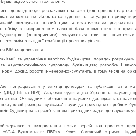
Будівництво-сучасні технології».
ні доповіді щодо розрахунків планової (кошторисної) вартості о
ватних компаніях. Жорстка конкуренція та ситуація на ринку нер
мпаній виконувати повний цикл автоматизованих розрахунків 
ого обліку з використанням власної бази елементних кошторис
будівництва (кошторисники) залучаються вже на початкових 
 економічно вигідної комбінації проектних рішень.
ння ВІМ-моделювання.
анізації та управління вартістю будівництва: порядок розрахунку 
 та науково-технічного супроводу будівництва; розробка і вико
норм; досвід роботи інженера-консультанта, в тому числі на об’є
вої напрацювання у вигляді доповідей та публікації тез в ма
и (ДНДІ БВ та НІРІ), Академія будівництва України та науковці п
літехніки. Очевидним є збільшення наукових досліджень та науков
 поступовий розворот вузівської науки до прикладних проблем буд
ників будівництва за розв’язанням прикладних задач до наукових ус
айстеркласи з використання нових версій кошторисного прог
а «АС-4 Будкомплекс ПВР+». Кожен бажаючий отримав індиві