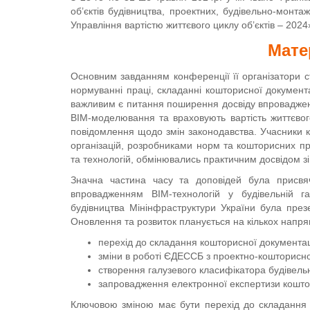
об’єктів будівництва, проектних, будівельно-монта
Управління вартістю життєвого циклу об’єктів – 2024
Мате
Основним завданням конференції її організатори ст
нормуванні праці, складанні кошторисної документ
важливим є питання поширення досвіду впровадженн
ВІМ-моделювання та враховують вартість життєвого
повідомлення щодо змін законодавства. Учасники к
організацій, розробниками норм та кошторисних пр
та технологій, обмінювались практичним досвідом зі 
Значна частина часу та доповідей була присвяче
впровадженням BIM-технологій у будівельній га
будівництва Мінінфраструктури України була презе
Оновлення та розвиток планується на кількох напря
перехід до складання кошторисної документац
зміни в роботі ЄДЕССБ з проектно-кошторисно
створення галузевого класифікатора будівельн
запровадження електронної експертизи коштор
Ключовою зміною має бути перехід до складання к