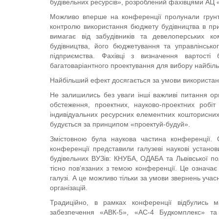
будівельних ресурсів», розроблений фахівцями АЦ «
Можливо вперше на конференції пролунали грунтов
контролю використання бюджету будівництва в при
вимагає від забудівників та девелоперських ко
будівництва, його бюджетування та управлінськ
підприємства. Фахівці з визначення вартості 
багатоваріантного проектування для вибору найбільш
Найбільший ефект досягається за умови використа
Не залишились без уваги інші важливі питання орг
обстеження, проектних, науково-проектних робіт
індивідуальних ресурсних елементних кошторисних 
будується за принципом «проектуй-будуй».
Змістовною була наукова частина конференції. С
конференції представили галузеві наукові установ
будівельних ВУЗів: КНУБА, ОДАБА та Львівської по
тісно пов’язаних з темою конференції. Це означає
галузі. А це можливо тільки за умови звернень учас
організацій.
Традиційно, в рамках конференції відбулись м
забезпечення «АВК-5», «АС-4 Будкомплекс» т