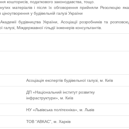
ння кошторисів, податкового законодавства, тощо.
нутих матеріалів і після їх обговорення прийняли Резолюцію яка
ціноутворення у будівельній галузі України
кадемії будівництва України, Асоціації розробників та розповсю
 галузі, Міждержавної гільдії інженерів консультантів.
Асоціація експертів будівельної галузі, м. Київ
ДП «Національний інститут розвитку
інфраструктури», м. Київ
НУ «Львiвська полiтехнiка», м. Львів
ТОВ “АВКАС”, м. Харків