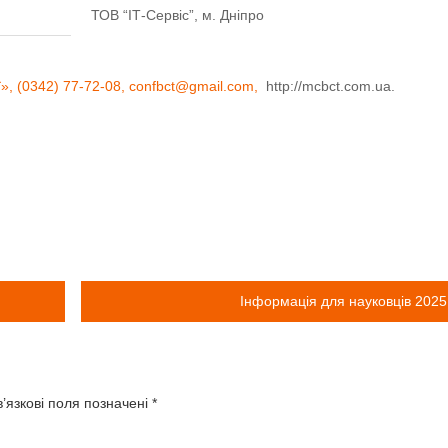
ТОВ “ІТ-Сервіс”, м. Дніпро
ї»
, (0342) 77-72-08,
confbct@gmail.com
,
http://mcbct.com.ua.
Інформація для науковців 2025
’язкові поля позначені
*