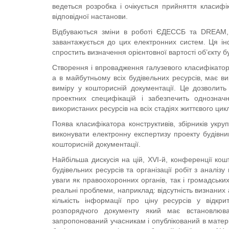
ведеться розробка і очікується прийняття класифі
відповідної настанови.
Відбуваються зміни в роботі ЄДЕССБ та DREAM, 
завантажується до цих електронних систем. Ця ін
спростить визначення орієнтовної вартості об’єкту б
Створення і впровадження галузевого класифікатора
а в майбутньому всіх будівельних ресурсів, має в
виміру у кошторисній документації. Це дозволить 
проектних специфікацій і забезпечить однознач
використаних ресурсів на всіх стадіях життєвого цик
Поява класифікатора конструктивів, збірників укр
виконувати електронну експертизу проекту будівниц
кошторисній документації.
Найбільша дискусія на цій, XVI-й, конференції ко
будівельних ресурсів та організації робіт з аналіз
уваги як правоохоронних органів, так і громадських
реальні проблеми, наприклад: відсутність визнаних а
кількість інформації про ціну ресурсів у відкр
розпорядчого документу який має встановлюва
запропонований учасникам і опублікований в матер