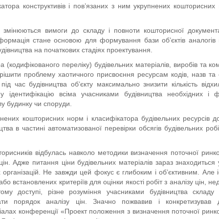
катора конструктивів і пов’язаних з ним укрупнених кошторисних
змінюються вимоги до складу і повноти кошторисної документа
формація стане основою для формування бази об’єктів аналогів 
удівництва на початкових стадіях проектування.
 (кодифікованого переліку) будівельних матеріалів, виробів та ком
ирішити проблему хаотичного присвоєння ресурсам кодів, назв та
під час будівництва об’єкту максимально знизити кількість відхи
ну ідентифікацію всіма учасниками будівництва необхідних і 
лу будинку чи споруди.
упнених кошторисних норм і класифікатора будівельних ресурсів д
тва в частині автоматизованої перевірки обсягів будівельних робі
шторисників відбулась навколо методики визначення поточної ринко
у цін. Адже питання ціни будівельних матеріалів зараз знаходиться 
 організацій. Не завжди цей фокус є глибоким і об’єктивним. Але і
бо встановлених критеріїв для оцінки якості робіт з аналізу цін, не
итому доступі, різне розуміння учасниками будівництва складу 
ти порядок аналізу цін. Значно пожвавив і конкретизував д
іалах конференції «Проект положення з визначення поточної ринко