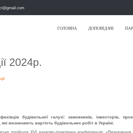
ct@gmail.com
ГОЛОВНА
ДОПОВІДАЧІ
ПА
ї 2024р.
ції
хівців будівельної галузі: замовників, інвесторів, проек
 які визначають вартість будівельних робіт в Україні.
івську пройшла XVI науково-практична конференція: «Визначення 