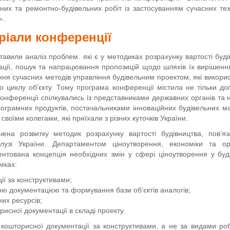
жних та ремонтно-будівельних робіт із застосуванням сучасних тех
».
ріали конференції
авили аналіз проблем. які є у методиках розрахунку вартості буді
ації, пошук та напрацювання пропозицій щодо шляхів їх вирішенн
я сучасних методів управління будівельним проектом, які викори
 циклу об’єкту. Тому програма конференції містила не тільки доп
онференції спілкувались із представниками державних органів та 
ограмних продуктів, постачальниками інноваційних будівельних ма
своїми колегами, які приїхали з різних куточків України.
на розвитку методик розрахунку вартості будівництва, пов’яз
лузі України. Департаментом ціноутворення, економіки та орг
нтована концепція необхідних змін у сфері ціноутворення у буді
мках:
ії за конструктивами;
ю документацією та формування бази об’єктів аналогів;
их ресурсів;
исної документації в складі проекту.
ошторисної документації за конструктивами, а не за видами роб