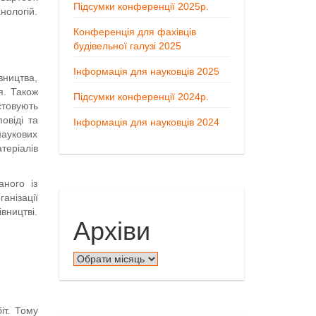
Підсумки конференції 2025р.
нологій.
Конференція для фахівців
будівельної галузі 2025
Інформація для науковців 2025
вництва,
я. Також
Підсумки конференції 2024р.
стовують
овіді та
Інформація для науковців 2024
наукових
теріалів
аного із
анізації
вництві.
Архіви
Архіви
іт. Тому