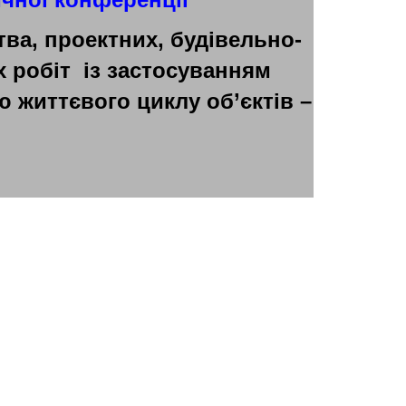
тва, проектних, будівельно-
 робіт із застосуванням
ю життєвого циклу об’єктів –