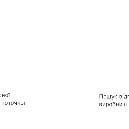
ому варто
відвіда
Конференцію-2026
сної
Пошук відп
 поточної
виробничі