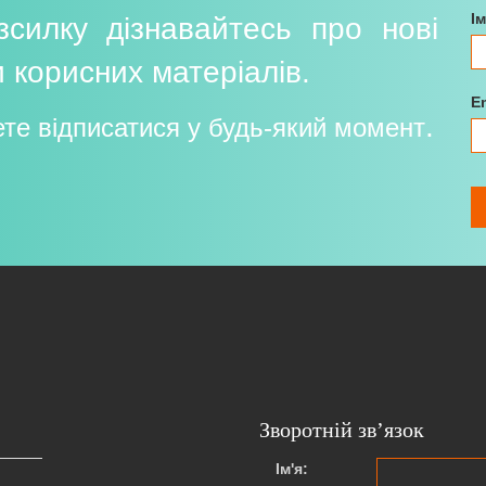
І
силку дізнавайтесь про нові
и корисних матеріалів.
E
.
ете відписатися у будь-який момент
Зворотній зв’язок
Ім'я: