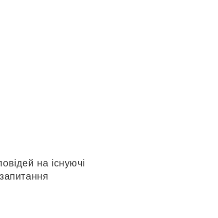
ти
овідей на існуючі
 запитання