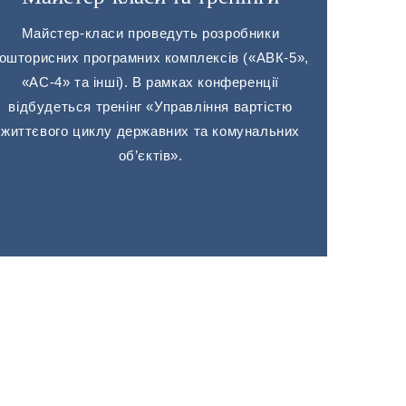
Майстер-класи проведуть розробники
ошторисних програмних комплексів («АВК-5»,
«АС-4» та інші). В рамках конференції
відбудеться тренінг «Управління вартістю
життєвого циклу державних та комунальних
об’єктів».
14 Березня, 2025
Інформація для науковців 2025