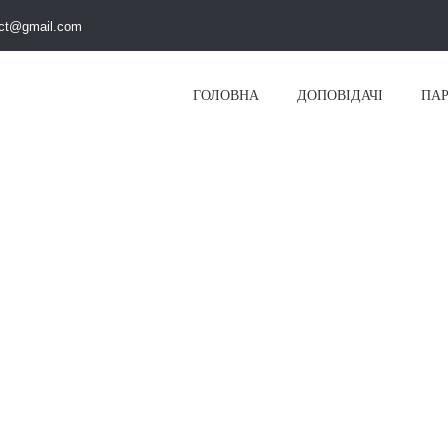
ct@gmail.com
ГОЛОВНА
ДОПОВІДАЧІ
ПА
конференції залишилось,
14
-3
14
ours
Minutes
Seconds