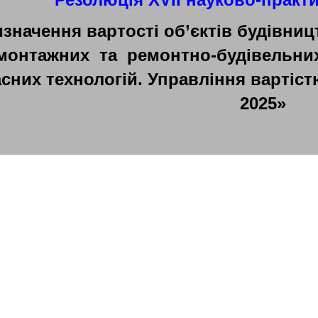
значення вартості об’єктів будівниц
монтажних та ремонтно-будівельних
сних технологій. Управління вартіст
2025
»