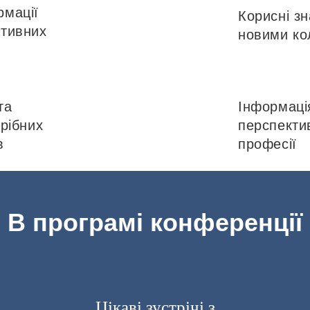
рмації
Корисні з
ативних
новими ко
та
Інформаці
рібних
перспектив
в
професії
В програмі конференції
Цікаві зустрічі з