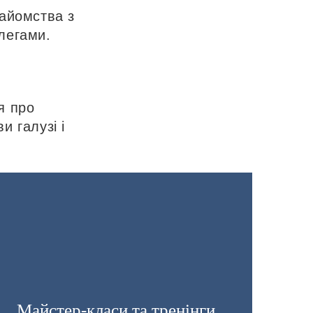
найомства з
легами.
я про
и галузі і
Майстер-класи та тренінги