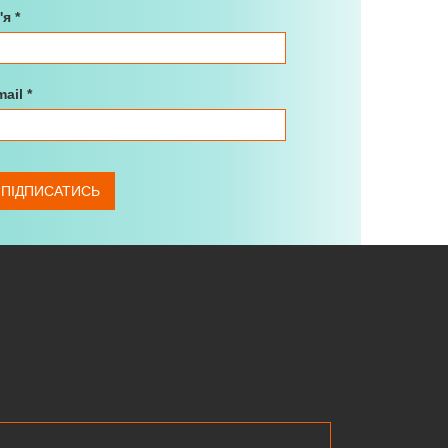
м'я
*
mail
*