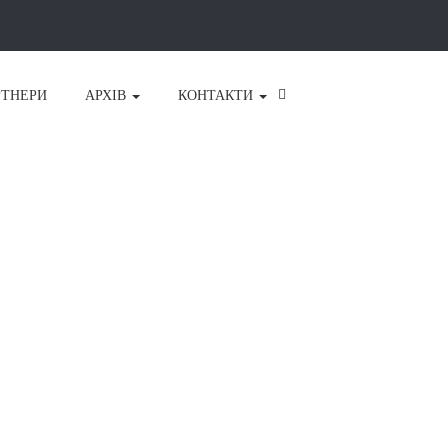
РТНЕРИ
АРХІВ
КОНТАКТИ
Конференція для фахівців будівельної
галузі 2026
19.05.2026 – 22.05.2026.
Запрошення