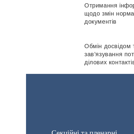
Отримання інфо
щодо змін норм
документів
Обмін досвідом 
зав’язування пот
ділових контакті
Секційні та пленарні