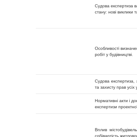
Судова експертиза в
стану: нові виклики 
Особливості визначе
робіт у будівництві.
Судова експертиза, 
та захисту прав усіх
Нормативні акти і д
експертизи проектної
Вплив містобудівел
собівартість житлово