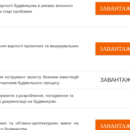
артості будівництва в умовах воєнного
ЗАВАНТА
та старі проблеми.
ння вартості проектних та вишукувальних
ЗАВАНТА
як інструмент захисту безпеки інвестицій
ЗАВАНТА
 учасників будівельного процесу.
окументи з розроблення, погодження та
 документації на будівництво.
ьних та об’ємно-архітектурних вимог на
ЗАВАНТА
го будівництва.