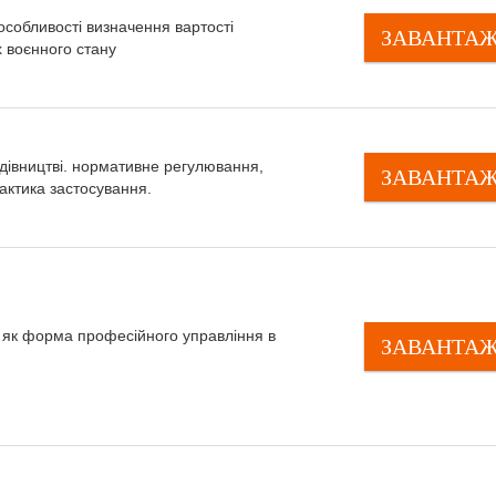
а особливості визначення вартості
ЗАВАНТА
х воєнного стану
удівництві. нормативне регулювання,
ЗАВАНТА
рактика застосування.
 як форма професійного управління в
ЗАВАНТА