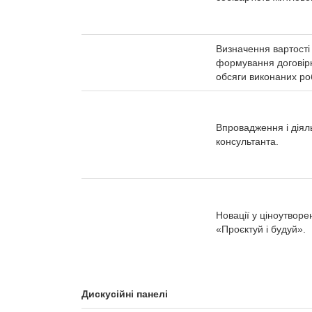
Визначення вартості 
формування договірн
обсяги виконаних роб
Впровадження і діяль
консультанта.
Новації у ціноутворен
«Проєктуй і будуй».
Дискусійні панелі