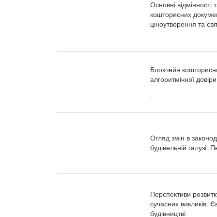
Основні відмінності 
кошторисних документ
ціноутворення та сві
Блокчейн кошторисни
алгоритмічної довіри 
.
Огляд змін в законод
будівельній галузі. 
Перспективи розвитку
сучасних викликів. Є
будівництві.