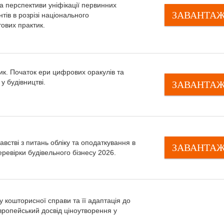
та перспективи уніфікації первинних
ЗАВАНТА
ів в розрізі національного
тових практик.
к. Початок ери цифрових оракулів та
у будівництві.
ЗАВАНТА
австві з питань обліку та оподаткування в
ЗАВАНТА
Перевірки будівельного бізнесу 2026.
 кошторисної справи та її адаптація до
вропейський досвід ціноутворення у