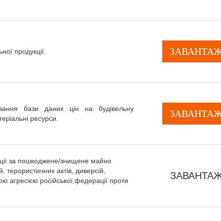
ЗАВАНТА
ної продукції.
вання бази даних цін на будівельну
ЗАВАНТА
теріальні ресурси.
ції за пошкоджене/знищене майно
й, терористичних актів, диверсій,
ЗАВАНТА
ю агресією російської федерації проти