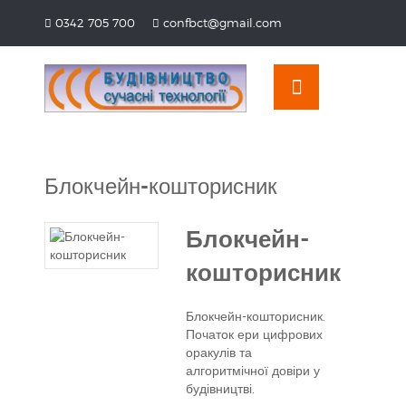
Перейти
0342 705 700
confbct@gmail.com
до
OSE
U
вмісту
Блокчейн-кошторисник
Блокчейн-
кошторисник
Блокчейн-кошторисник.
Початок ери цифрових
оракулів та
алгоритмічної довіри у
будівництві.