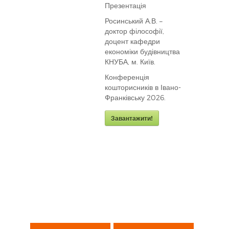
Презентація
Росинський А.В. –
доктор філософії,
доцент кафедри
економіки будівництва
КНУБА, м. Київ.
Конференція
кошторисників в Івано-
Франківську 2026.
Завантажити!
Навігація
записів