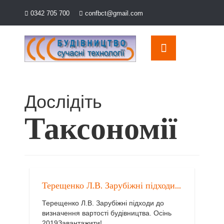
Перейти
0342 705 700
confbct@gmail.com
OSE
до
U
вмісту
Дослідіть
Таксономії
Терещенко Л.В. Зарубіжні підходи...
Терещенко Л.В. Зарубіжні підходи до
визначення вартості будівництва. Осінь
2019Завантажити!