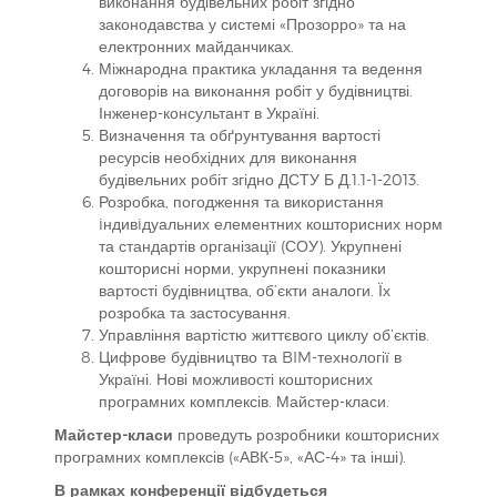
виконання будівельних робіт згідно
законодавства у системі «Прозорро» та на
електронних майданчиках.
Міжнародна практика укладання та ведення
договорів на виконання робіт у будівництві.
Інженер-консультант в Україні.
Визначення та обґрунтування вартості
ресурсів необхідних для виконання
будівельних робіт згідно ДСТУ Б Д.1.1-1-2013.
Розробка, погодження та використання
iндивiдуальних елементних кошторисних норм
та стандартів організації (СОУ). Укрупнені
кошторисні норми, укрупнені показники
вартості будівництва, об’єкти аналоги. Їх
розробка та застосування.
Управління вартістю життєвого циклу об’єктів.
Цифрове будівництво та BIM-технології в
Україні. Нові можливості кошторисних
програмних комплексів. Майстер-класи.
Майстер-класи
проведуть розробники кошторисних
програмних комплексів («АВК-5», «АС-4» та інші).
В рамках конференції відбудеться