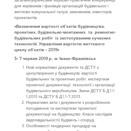
для керівників і фахівців організацій будівельної і
житлово-комунальної галузі, замовників, інвесторів,
проектантів:
«Визначення вартості об’єктів будівництва,
проектних, будівельно-монтажних та ремонтно-
будівельних робіт із застосуванням сучасних
технологій. Управління вартістю життєвого
циклу об’єктів – 2019»
3– 7
червня 20
19
р., м. Івано-Франківськ
Нові нормативні документи та ДСТУ з
ціноутворення у будівництві, вартості
будівельних та проектних робіт, експертизи
проектної документації, технології і організації
будівельного виробництва. Зміни ДСТУ Б Д.1.1-
1:2013 та ДСТУ Б Д.1.1-7:2013.
Нормативні акти і документи з розроблення,
погодження та експертизи проектної
документації на будівництво. Класи наслідків
(відповідальності) будівель і споруд.
Особливості тендерних процедур на