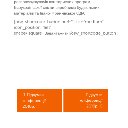
розповсюджувачів кошторисних програм,
Всеукраїнської спілки виробників будівельних
матеріалів та Івано-Франківської ОДА.
[otw_shortcode_button href=”” size=”medium”
icon_position=”left”
shape=”square”]Завантажити[/otw_shortcode_button]
Навігація
записів
Підсумки
Підсумки
конференції
конференції
2019р.
2018р.