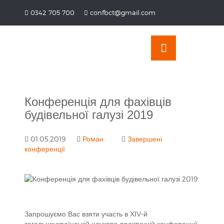
Перейти
0342 705 700
confbct@gmail.com
до
OSE
U
вмісту
Конференція для фахівців
будівельної галузі 2019
01.05.2019
Роман
Завершені
конференції
Запрошуємо Вас взяти участь в ХІV-й
загальноукраїнській науково-практичній конференції