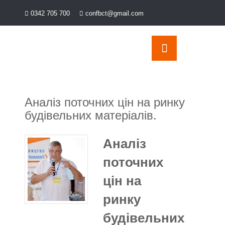
Перейти
0342 705 700
confbct@gmail.com
до
OSE
U
вмісту
Аналіз поточних цін на ринку
будівельних матеріалів.
Аналіз
поточних
цін на
ринку
будівельних