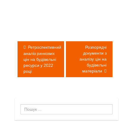
Навігація
записів
Ретроспективний
Розпорядчі
документи з
аналіз ринкових
аналізу цін на
цін на будівельні
будівельні
ресурси у 2022
матеріали
році
Пошук
...