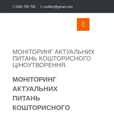
Перейти
0342 705 700
confbct@gmail.com
OSE
до
U
вмісту
МОНІТОРИНГ АКТУАЛЬНИХ
ПИТАНЬ КОШТОРИСНОГО
ЦІНОУТВОРЕННЯ.
МОНІТОРИНГ
АКТУАЛЬНИХ
ПИТАНЬ
КОШТОРИСНОГО