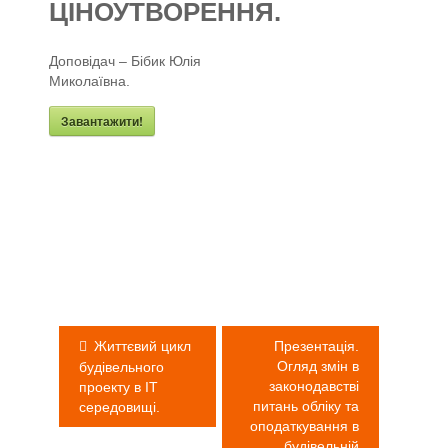
ЦІНОУТВОРЕННЯ.
Доповідач – Бібик Юлія
Миколаївна.
Завантажити!
Навігація
записів
Життєвий цикл
Презентація.
Огляд змін в
будівельного
законодавстві
проекту в ІТ
питань обліку та
середовищі.
оподаткування в
будівельній