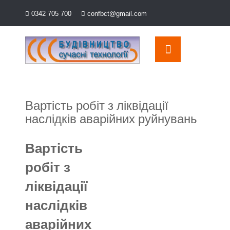
Перейти
0342 705 700
confbct@gmail.com
до
OSE
U
вмісту
Вартість робіт з ліквідації
наслідків аварійних руйнувань
Вартість
робіт з
ліквідації
наслідків
аварійних