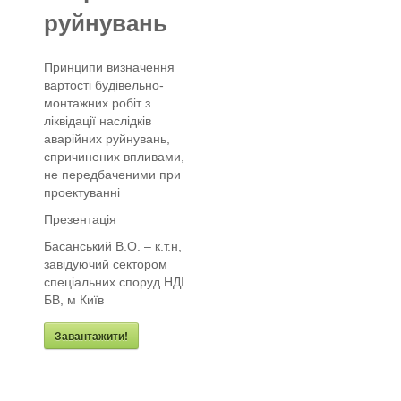
руйнувань
Принципи визначення
вартості будівельно-
монтажних робіт з
ліквідації наслідків
аварійних руйнувань,
спричинених впливами,
не передбаченими при
проектуванні
Презентація
Басанський В.О. – к.т.н,
завідуючий сектором
спеціальних споруд НДІ
БВ, м Київ
Завантажити!