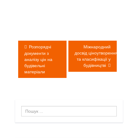
Навігація
записів
Розпорядчі
Міжнародний
досвід ціноутворення
документи з
та класифікації у
аналізу цін на
будівництві
будівельні
матеріали
Пошук
...